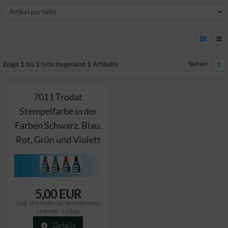
Seiten:
Zeige
1
bis
1
(von insgesamt
1
Artikeln)
1
7011 Trodat
Stempelfarbe in der
Farben Schwarz, Blau,
Rot, Grün und Violett
5,00 EUR
( zzgl. 19 % MwSt. zzgl.
Versandkosten
)
Lieferzeit:
1-3 Tage
Details