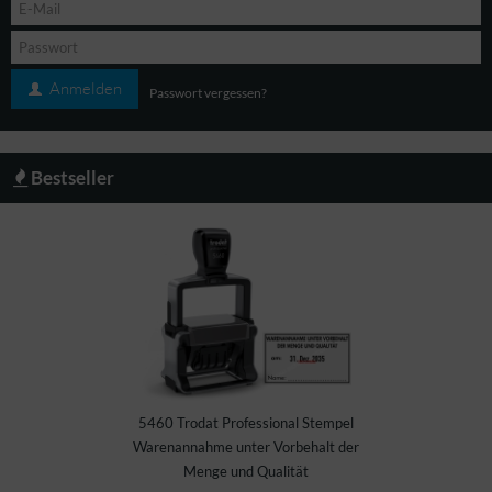
Anmelden
Passwort vergessen?
Bestseller
4915 Stempel Tr
 Achtung Neue
Wareneingang Me
indung • 4912
geprüft Datum U
5460 Trodat Professional Stempel
Warenannahme unter Vorbehalt der
Menge und Qualität