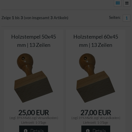
Seiten:
Zeige
1
bis
3
(von insgesamt
3
Artikeln)
1
Holzstempel 50x45
Holzstempel 60x45
mm | 13 Zeilen
mm | 13 Zeilen
25,00 EUR
27,00 EUR
( zzgl. 19 % MwSt. zzgl.
Versandkosten
)
( zzgl. 19 % MwSt. zzgl.
Versandkosten
)
Lieferzeit:
1-3 Tage
Lieferzeit:
1-3 Tage
Details
Details