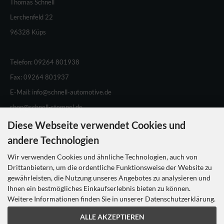
Thomas Schnell
Lerchenfeld 22
96328 Küps
Telefon: 09264 801938
Fax: 09264 801937
E-Mail: info@schnell-automotive.de
shop@schnell-stempel.de
Diese Webseite verwendet Cookies und
shop@schnellstempel.de
andere Technologien
Wir verwenden Cookies und ähnliche Technologien, auch von
Drittanbietern, um die ordentliche Funktionsweise der Website zu
gewährleisten, die Nutzung unseres Angebotes zu analysieren und
Ihnen ein bestmögliches Einkaufserlebnis bieten zu können.
Weitere Informationen finden Sie in unserer Datenschutzerklärung.
ALLE AKZEPTIEREN